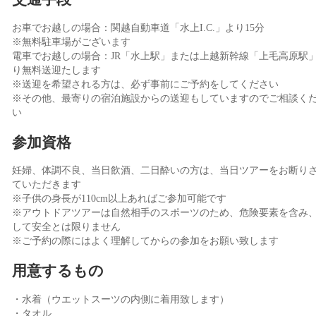
お車でお越しの場合：関越自動車道「水上I.C.」より15分
※無料駐車場がございます
電車でお越しの場合：JR「水上駅」または上越新幹線「上毛高原駅
り無料送迎たします
※送迎を希望される方は、必ず事前にご予約をしてください
※その他、最寄りの宿泊施設からの送迎もしていますのでご相談く
い
参加資格
妊婦、体調不良、当日飲酒、二日酔いの方は、当日ツアーをお断り
ていただきます
※子供の身長が110cm以上あればご参加可能です
※アウトドアツアーは自然相手のスポーツのため、危険要素を含み
して安全とは限りません
※ご予約の際にはよく理解してからの参加をお願い致します
用意するもの
・水着（ウエットスーツの内側に着用致します）
・タオル