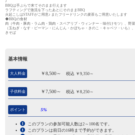
♪
BBQは手ぶらで来てそのまま行えます
ラフティングで激流を下ったあとにそのままBBQ
火起こしはSTAFFがご用意♪ またフリードリンクの麦茶もご用意いたします
◆BBQの食材
肉（牛肉・豚肉・ラム肉・鶏肉・スペアリブ・ウィンナー・味付けモツ）、野
（玉ねぎ・なす・ピーマン・にんじん・かぼちゃ・きのこ・キャベツ・いも）
きそば
基本情報
￥8,500～
大人料金
税込 ￥9,350～
￥7,500～
子供料金
税込 ￥8,250～
ポイント
5%
このプランの参加可能人数は2～100名です。
このプランは前日の16時まで予約ができます。