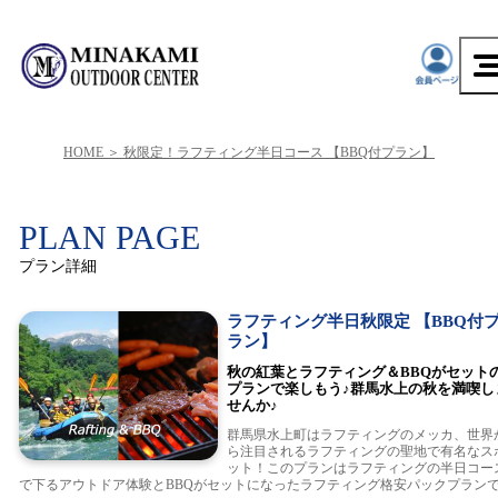
HOME
秋限定！ラフティング半日コース 【BBQ付プラン】
PLAN PAGE
プラン詳細
ラフティング半日秋限定 【BBQ付
ラン】
秋の紅葉とラフティング＆BBQがセット
プランで楽しもう♪群馬水上の秋を満喫し
せんか♪
群馬県水上町はラフティングのメッカ、世界
ら注目されるラフティングの聖地で有名なス
ット！このプランはラフティングの半日コー
で下るアウトドア体験とBBQがセットになったラフティング格安パックプラン