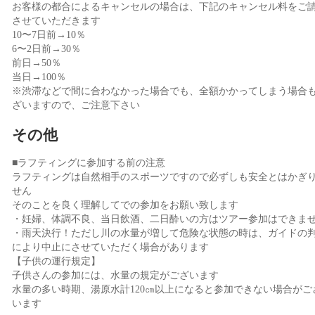
お客様の都合によるキャンセルの場合は、下記のキャンセル料をご
させていただきます
10〜7日前→10％
6〜2日前→30％
前日→50％
当日→100％
※渋滞などで間に合わなかった場合でも、全額かかってしまう場合
ざいますので、ご注意下さい
その他
■ラフティングに参加する前の注意
ラフティングは自然相手のスポーツですので必ずしも安全とはかぎ
せん
そのことを良く理解してでの参加をお願い致します
・妊婦、体調不良、当日飲酒、二日酔いの方はツアー参加はできま
・雨天決行！ただし川の水量が増して危険な状態の時は、ガイドの
により中止にさせていただく場合があります
【子供の運行規定】
子供さんの参加には、水量の規定がございます
水量の多い時期、湯原水計120㎝以上になると参加できない場合がご
います